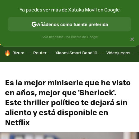
Ya puedes ver más de Xataka Movil en Google
CONECTIVIDAD
MÓVIL Y SOCIEDAD
APLICACIONES
COM
Añádenos como fuente preferida
Solo necesitas una cuenta de Google
×
HOY SE HABLA DE
Bizum
Router
Xiaomi Smart Band 10
Videojuegos
Es la mejor miniserie que he visto
en años, mejor que 'Sherlock'.
Este thriller político te dejará sin
aliento y está disponible en
Netflix