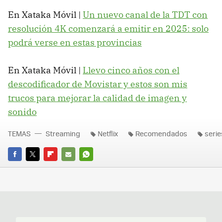
En Xataka Móvil |
Un nuevo canal de la TDT con
resolución 4K comenzará a emitir en 2025: solo
podrá verse en estas provincias
En Xataka Móvil |
Llevo cinco años con el
descodificador de Movistar y estos son mis
trucos para mejorar la calidad de imagen y
sonido
TEMAS
Streaming
Netflix
Recomendados
serie
FACEBOOK
TWITTER
FLIPBOARD
E-
WHATSAPP
MAIL