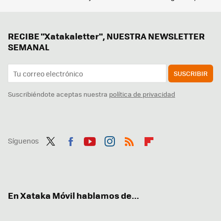
RECIBE "Xatakaletter", NUESTRA NEWSLETTER
SEMANAL
SUSCRIBIR
Suscribiéndote aceptas nuestra
política de privacidad
Síguenos
Twit
Fac
You
Inst
RSS
Flip
ter
ebo
tub
agr
boa
ok
e
am
rd
En Xataka Móvil hablamos de...