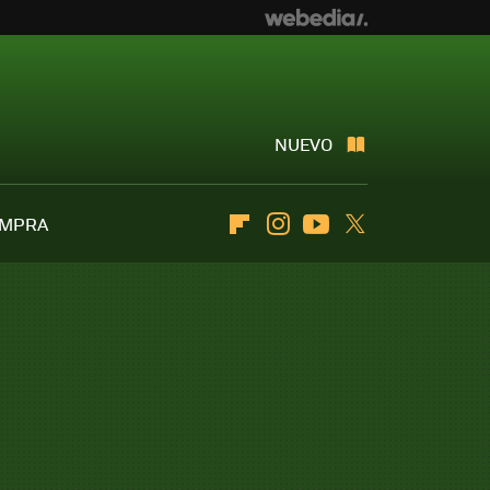
NUEVO
OMPRA
Flipboard
Instagram
Youtube
Twitter