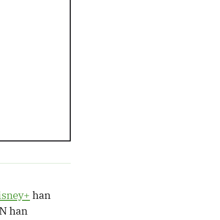
isney+
han
ZN han