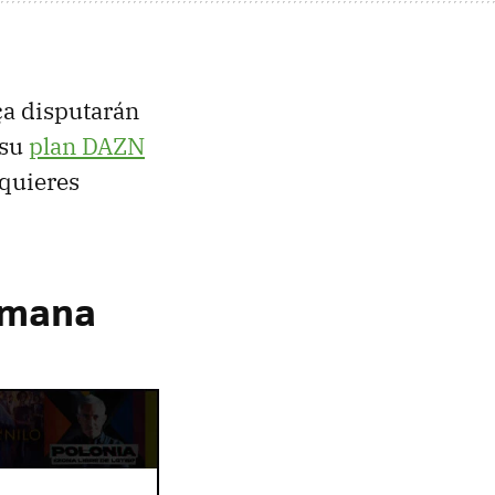
ça disputarán
 su
plan DAZN
 quieres
emana