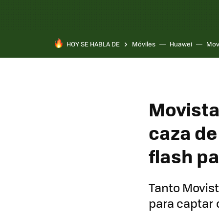
HOY SE HABLA DE
Móviles
Huawei
Mov
Movista
caza de
flash pa
Tanto Movis
para captar 