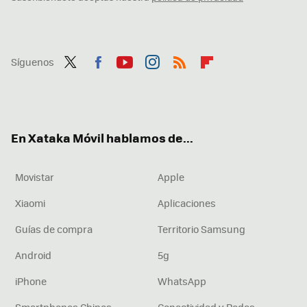
Síguenos
Twit
Fac
You
Inst
RSS
Flip
ter
ebo
tub
agr
boa
ok
e
am
rd
En Xataka Móvil hablamos de...
Movistar
Apple
Xiaomi
Aplicaciones
Guías de compra
Territorio Samsung
Android
5g
iPhone
WhatsApp
Smartphones Chinos
Conectividad y Redes