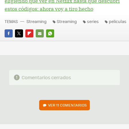
eligiendo qué ver en Netflix hasta que descubrí
estos códigos: ahora voy a tiro hecho
TEMAS
Streaming
Streaming
series
peliculas
FACEBOOK
TWITTER
FLIPBOARD
E-
WHATSAPP
MAIL
Comentarios cerrados
VER
11 COMENTARIOS