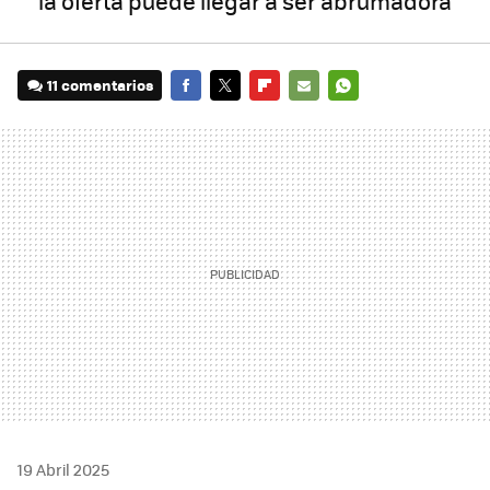
la oferta puede llegar a ser abrumadora
11 comentarios
FACEBOOK
TWITTER
FLIPBOARD
E-
WHATSAPP
MAIL
19 Abril 2025