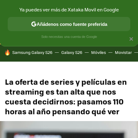
Ya puedes ver más de Xataka Movil en Google
CONECTIVIDAD
MÓVIL Y SOCIEDAD
APLICACIONES
COM
Añádenos como fuente preferida
Solo necesitas una cuenta de Google
×
HOY SE HABLA DE
Samsung Galaxy S26
Galaxy S26
Móviles
Movistar
La oferta de series y películas en
streaming es tan alta que nos
cuesta decidirnos: pasamos 110
horas al año pensando qué ver