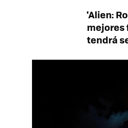
'Alien: R
mejores f
tendrá s