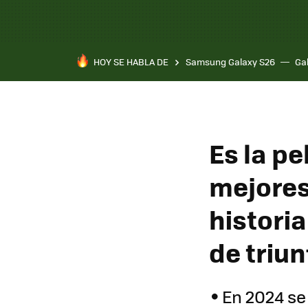
HOY SE HABLA DE
Samsung Galaxy S26
Ga
Es la pe
mejores
histori
de triun
En 2024 se 