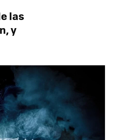
de las
n, y