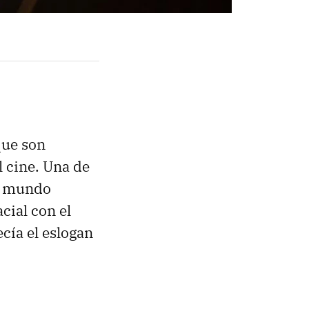
que son
 cine. Una de
al mundo
cial con el
ecía el eslogan