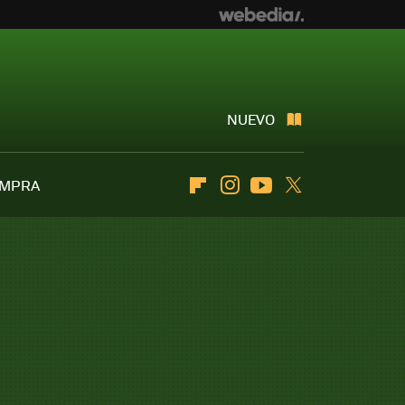
NUEVO
OMPRA
Flipboard
Instagram
Youtube
Twitter