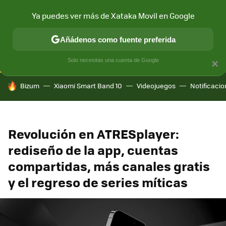
Ya puedes ver más de Xataka Movil en Google
CONECTIVIDAD
MÓVIL Y SOCIEDAD
APLICACIONES
COM
Añádenos como fuente preferida
Solo necesitas una cuenta de Google
×
HOY SE HABLA DE
Bizum
Xiaomi Smart Band 10
Videojuegos
Notificaci
Revolución en ATRESplayer:
rediseño de la app, cuentas
compartidas, más canales gratis
y el regreso de series míticas