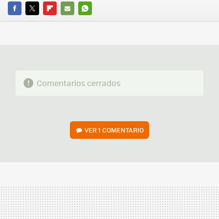
FACEBOOK
TWITTER
FLIPBOARD
E-
WHATSAPP
MAIL
Comentarios cerrados
VER
1 COMENTARIO