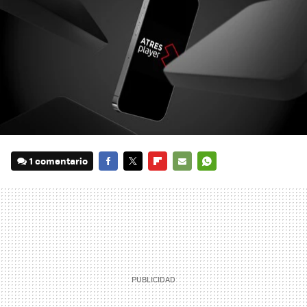
1 comentario
FACEBOOK
TWITTER
FLIPBOARD
E-
WHATSAPP
MAIL