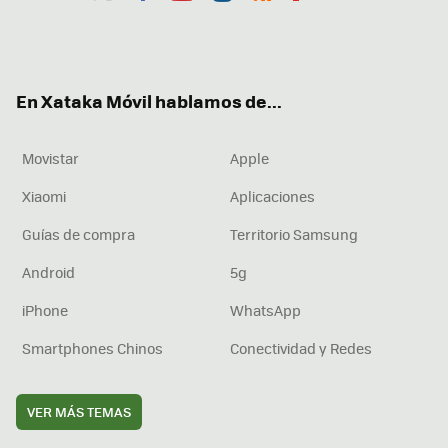
Twit
Fac
You
Inst
RSS
Flip
ter
ebo
tub
agr
boa
ok
e
am
rd
En Xataka Móvil hablamos de...
Movistar
Apple
Xiaomi
Aplicaciones
Guías de compra
Territorio Samsung
Android
5g
iPhone
WhatsApp
Smartphones Chinos
Conectividad y Redes
VER MÁS TEMAS