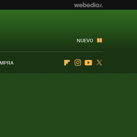
NUEVO
OMPRA
Flipboard
Instagram
Youtube
Twitter