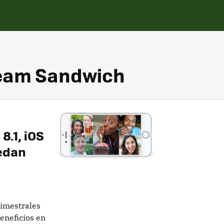
ream Sandwich
8.1, iOS
uedan
rimestrales
eneficios en