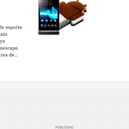
de soporte
ream
uye
imescape.
rea de...