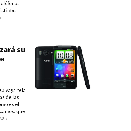
 teléfonos
istintas
»
zará su
ce
C! Vaya tela
as de las
omo es el
nzamos, que
ÁS »