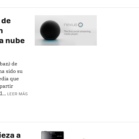
 de
n
la nube
ban) de
ha sido su
edia que
partir
...
LEER MÁS
eza a