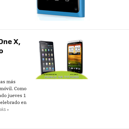
One X,
o
las más
 móvil. Como
ado jueves 1
celebrado en
ÁS »