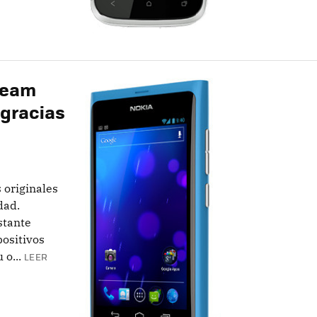
ream
 gracias
 originales
dad.
stante
positivos
o...
LEER