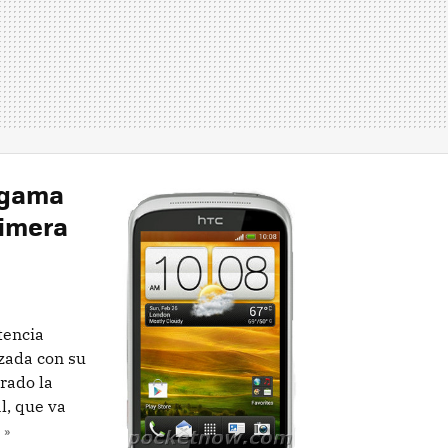
a gama
rimera
tencia
izada con su
rado la
l, que va
 »