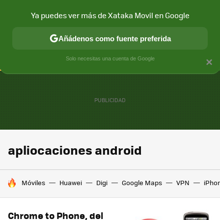
Ya puedes ver más de Xataka Movil en Google
CONECTIVIDAD
MÓVIL Y SOCIEDAD
APLICACIONES
COM
Añádenos como fuente preferida
Solo necesitas una cuenta de Google
×
apliocaciones android
HOY SE HABLA DE
Móviles
Huawei
Digi
Google Maps
VPN
iPhon
Chrome to Phone, del