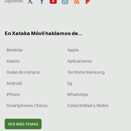
Síguenos
Twit
Fac
You
Inst
RSS
Flip
ter
ebo
tub
agr
boa
ok
e
am
rd
En Xataka Móvil hablamos de...
Movistar
Apple
Xiaomi
Aplicaciones
Guías de compra
Territorio Samsung
Android
5g
iPhone
WhatsApp
Smartphones Chinos
Conectividad y Redes
VER MÁS TEMAS