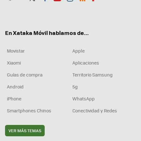
Twit
Fac
You
Inst
RSS
Flip
ter
ebo
tub
agr
boa
ok
e
am
rd
En Xataka Móvil hablamos de...
Movistar
Apple
Xiaomi
Aplicaciones
Guías de compra
Territorio Samsung
Android
5g
iPhone
WhatsApp
Smartphones Chinos
Conectividad y Redes
VER MÁS TEMAS