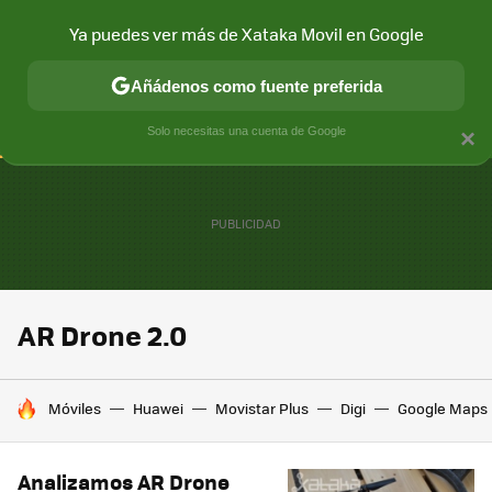
Ya puedes ver más de Xataka Movil en Google
CONECTIVIDAD
MÓVIL Y SOCIEDAD
APLICACIONES
COM
Añádenos como fuente preferida
Solo necesitas una cuenta de Google
×
AR Drone 2.0
HOY SE HABLA DE
Móviles
Huawei
Movistar Plus
Digi
Google Maps
Analizamos AR Drone