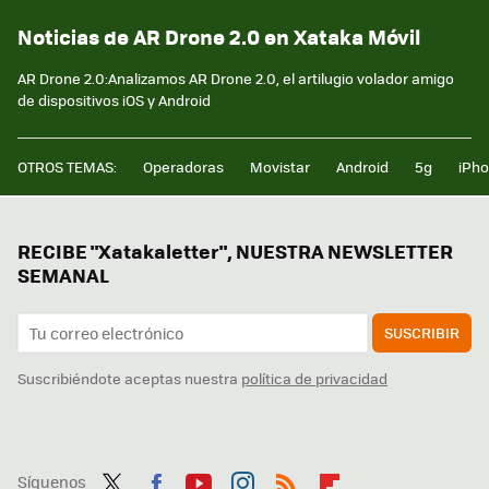
Noticias de AR Drone 2.0 en Xataka Móvil
AR Drone 2.0:Analizamos AR Drone 2.0, el artilugio volador amigo
de dispositivos iOS y Android
OTROS TEMAS:
Operadoras
Movistar
Android
5g
iPh
RECIBE "Xatakaletter", NUESTRA NEWSLETTER
SEMANAL
SUSCRIBIR
Suscribiéndote aceptas nuestra
política de privacidad
Síguenos