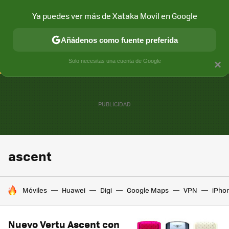
Ya puedes ver más de Xataka Movil en Google
CONECTIVIDAD
MÓVIL Y SOCIEDAD
APLICACIONES
COM
Añádenos como fuente preferida
Solo necesitas una cuenta de Google
×
ascent
HOY SE HABLA DE
Móviles
Huawei
Digi
Google Maps
VPN
iPhon
Nuevo Vertu Ascent con