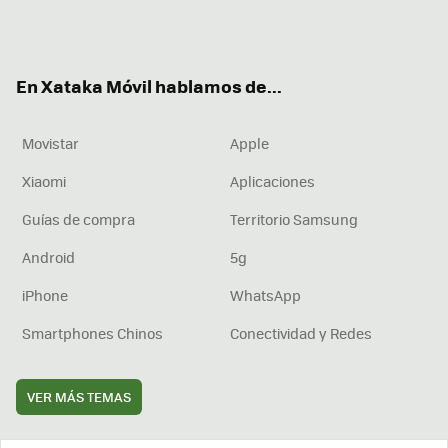
Twit
Fac
You
Inst
RSS
Flip
ter
ebo
tub
agr
boa
ok
e
am
rd
En Xataka Móvil hablamos de...
Movistar
Apple
Xiaomi
Aplicaciones
Guías de compra
Territorio Samsung
Android
5g
iPhone
WhatsApp
Smartphones Chinos
Conectividad y Redes
VER MÁS TEMAS