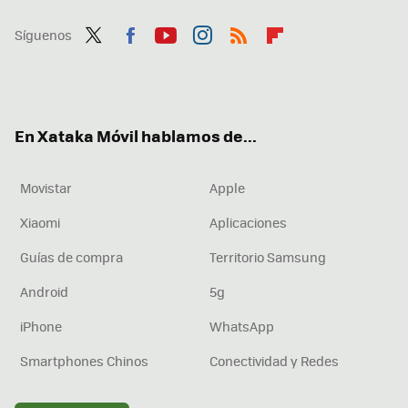
Síguenos
Twit
Fac
You
Inst
RSS
Flip
ter
ebo
tub
agr
boa
ok
e
am
rd
En Xataka Móvil hablamos de...
Movistar
Apple
Xiaomi
Aplicaciones
Guías de compra
Territorio Samsung
Android
5g
iPhone
WhatsApp
Smartphones Chinos
Conectividad y Redes