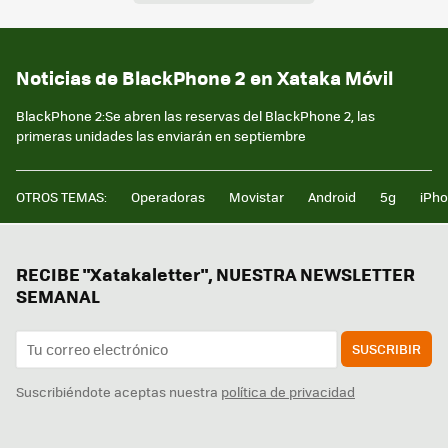
Noticias de BlackPhone 2 en Xataka Móvil
BlackPhone 2:Se abren las reservas del BlackPhone 2, las
primeras unidades las enviarán en septiembre
OTROS TEMAS:
Operadoras
Movistar
Android
5g
iPh
RECIBE "Xatakaletter", NUESTRA NEWSLETTER
SEMANAL
SUSCRIBIR
Suscribiéndote aceptas nuestra
política de privacidad