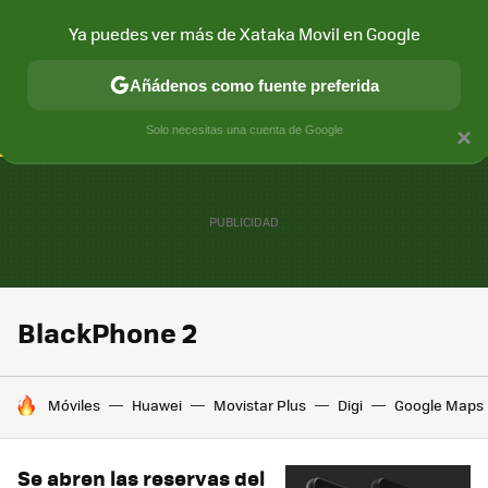
Ya puedes ver más de Xataka Movil en Google
CONECTIVIDAD
MÓVIL Y SOCIEDAD
APLICACIONES
COM
Añádenos como fuente preferida
Solo necesitas una cuenta de Google
×
BlackPhone 2
HOY SE HABLA DE
Móviles
Huawei
Movistar Plus
Digi
Google Maps
Se abren las reservas del