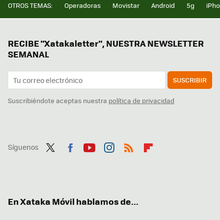
OTROS TEMAS:
Operadoras
Movistar
Android
5g
iPh
RECIBE "Xatakaletter", NUESTRA NEWSLETTER
SEMANAL
SUSCRIBIR
Suscribiéndote aceptas nuestra
política de privacidad
Síguenos
Twit
Fac
You
Inst
RSS
Flip
ter
ebo
tub
agr
boa
ok
e
am
rd
En Xataka Móvil hablamos de...