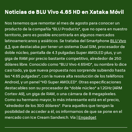
Noticias de BLU Vivo 4.65 HD en Xataka Móvil
Nos tenemos que remontar al mes de agosto para conocer un
producto de la compañía *BLU Products*, que no opera en nuestro
territorio, pero es posible encontrarla en algunos mercados
latinoamericanos y asiáticos. Se trataba del Smartphone
BLU Vivo
4.3
, que destacaba por tener un sistema Dual SIM, procesador de
doble núcleo, pantalla de 4.3 pulgadas Super AMOLED plus, y un
giga de RAM por precio bastante competitivo, alrededor de 250
dólares libre. Conocido como *BLU Vivo 4.65HD*, su nombre lo dice
casi todo, ya que nueva propuesta nos sorprende subiendo hasta
las *4.65 pulgadas*, con la nueva alta resolución de los teléfonos
Android, y un panel *HD Super AMOLED*. Otras especificaciones
destacables son su procesador de *doble núcleo* a 1.2GHz (ARM
Cortex-A9), un giga de RAM, o una cámara de 8 megapíxeles.
Como su hermano mayor, lo más interesante está en el precio,
*alrededor de los 300 dólares*. Para aquellos que tengan la
posibilidad de acceder a él, os informamos de que se pone en el
mercado con Ice Cream Sandwich. Vía |
Engadget