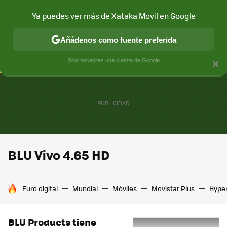
Ya puedes ver más de Xataka Movil en Google
CONECTIVIDAD
MÓVIL Y SOCIEDAD
APLICACIONES
COM
Añádenos como fuente preferida
Solo necesitas una cuenta de Google
×
BLU Vivo 4.65 HD
HOY SE HABLA DE
Euro digital
Mundial
Móviles
Movistar Plus
Hype
BLU Products tiene