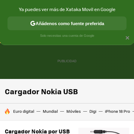
Ya puedes ver más de Xataka Movil en Google
CONECTIVIDAD
MÓVIL Y SOCIEDAD
APLICACIONES
COM
Añádenos como fuente preferida
Solo necesitas una cuenta de Google
×
Cargador Nokia USB
HOY SE HABLA DE
Euro digital
Mundial
Móviles
Digi
iPhone 18 Pro
Cargador Nokia por USB