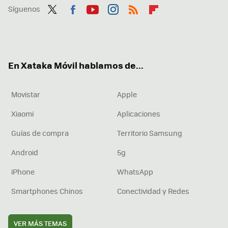
Síguenos
Twit
Fac
You
Inst
RSS
Flip
ter
ebo
tub
agr
boa
ok
e
am
rd
En Xataka Móvil hablamos de...
Movistar
Apple
Xiaomi
Aplicaciones
Guías de compra
Territorio Samsung
Android
5g
iPhone
WhatsApp
Smartphones Chinos
Conectividad y Redes
VER MÁS TEMAS