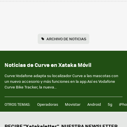
ARCHIVO DE NOTICIAS
Noticias de Curve en Xataka Móvil
Curve:Vodafone adapta su localizador Curve a las mascotas con
un nuevo accesorio y más funciones en la app.Así es Vodafone
Curve Bike Tracker, la nueva...
OTROS TEMAS:
Operadoras
Movistar
Android
5g
iPh
RECIBE "Xatakaletter", NUESTRA NEWSLETTER