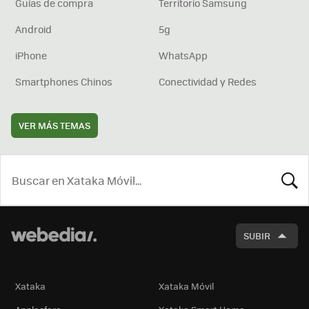
Guías de compra
Territorio Samsung
Android
5g
iPhone
WhatsApp
Smartphones Chinos
Conectividad y Redes
VER MÁS TEMAS
BUSCA
SUBIR
Xataka
Xataka Móvil