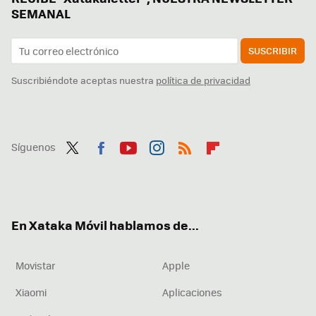
SEMANAL
SUSCRIBIR
Suscribiéndote aceptas nuestra
política de privacidad
Síguenos
Twit
Fac
You
Inst
RSS
Flip
ter
ebo
tub
agr
boa
ok
e
am
rd
En Xataka Móvil hablamos de...
Movistar
Apple
Xiaomi
Aplicaciones