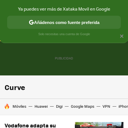
Ya puedes ver más de Xataka Movil en Google
CONECTIVIDAD
MÓVIL Y SOCIEDAD
APLICACIONES
COM
Añádenos como fuente preferida
Solo necesitas una cuenta de Google
×
Curve
HOY SE HABLA DE
Móviles
Huawei
Digi
Google Maps
VPN
iPhon
Vodafone adapta su