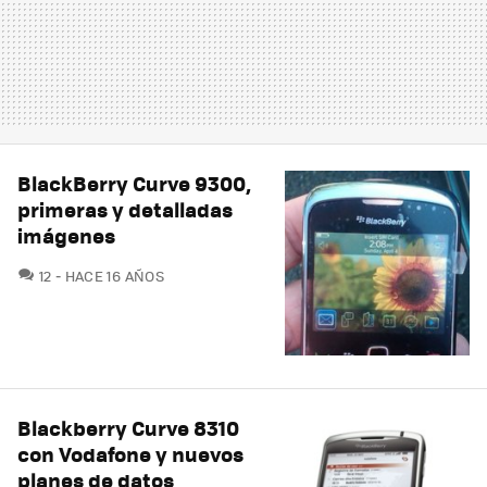
BlackBerry Curve 9300,
primeras y detalladas
imágenes
COMENTARIOS
12
HACE 16 AÑOS
Blackberry Curve 8310
con Vodafone y nuevos
planes de datos