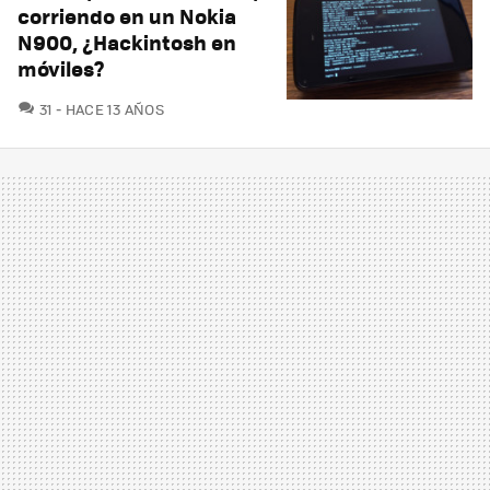
corriendo en un Nokia
N900, ¿Hackintosh en
móviles?
COMENTARIOS
31
HACE 13 AÑOS