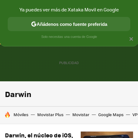
Ya puedes ver más de Xataka Movil en Google
CONECTIVIDAD
MÓVIL Y SOCIEDAD
APLICACIONES
COM
Añádenos como fuente preferida
Solo necesitas una cuenta de Google
×
Darwin
HOY SE HABLA DE
Móviles
Movistar Plus
Movistar
Google Maps
VP
Darwin, el núcleo de iOS,