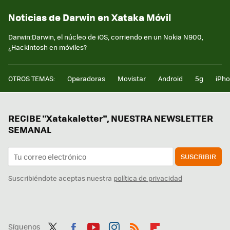
Noticias de Darwin en Xataka Móvil
Darwin:Darwin, el núcleo de iOS, corriendo en un Nokia N900,
¿Hackintosh en móviles?
OTROS TEMAS:
Operadoras
Movistar
Android
5g
iPh
RECIBE "Xatakaletter", NUESTRA NEWSLETTER
SEMANAL
SUSCRIBIR
Suscribiéndote aceptas nuestra
política de privacidad
Síguenos