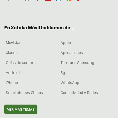
Twit
Fac
You
Inst
RSS
Flip
ter
ebo
tub
agr
boa
ok
e
am
rd
En Xataka Móvil hablamos de...
Movistar
Apple
Xiaomi
Aplicaciones
Guías de compra
Territorio Samsung
Android
5g
iPhone
WhatsApp
Smartphones Chinos
Conectividad y Redes
VER MÁS TEMAS