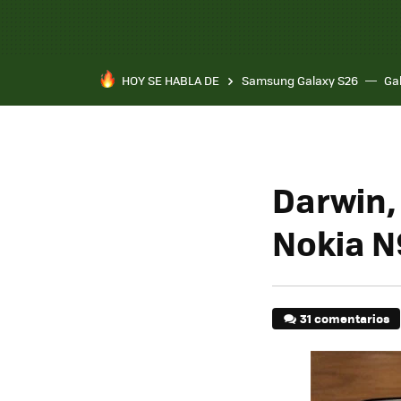
HOY SE HABLA DE
Samsung Galaxy S26
Ga
Darwin, 
Nokia N
31 comentarios