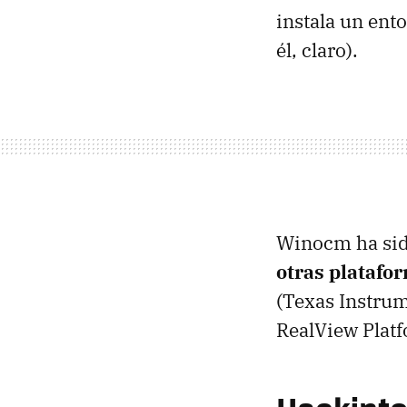
instala un ent
él, claro).
Winocm ha sid
otras platafo
(Texas Instru
RealView Plat