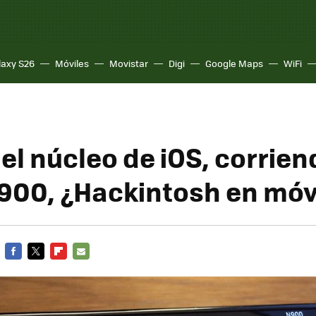
laxy S26
Móviles
Movistar
Digi
Google Maps
WiFi
el núcleo de iOS, corrien
900, ¿Hackintosh en móv
FACEBOOK
TWITTER
FLIPBOARD
E-
MAIL