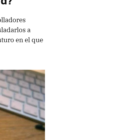
ad?
olladores
ladarlos a
uturo en el que