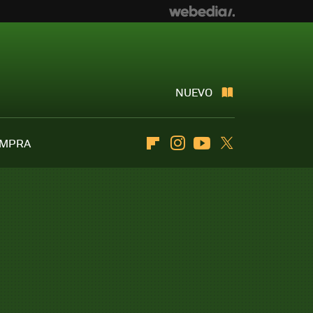
NUEVO
OMPRA
Flipboard
Instagram
Youtube
Twitter