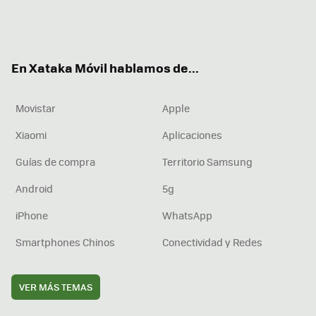
Twit
Fac
You
Inst
RSS
Flip
ter
ebo
tub
agr
boa
ok
e
am
rd
En Xataka Móvil hablamos de...
Movistar
Apple
Xiaomi
Aplicaciones
Guías de compra
Territorio Samsung
Android
5g
iPhone
WhatsApp
Smartphones Chinos
Conectividad y Redes
VER MÁS TEMAS