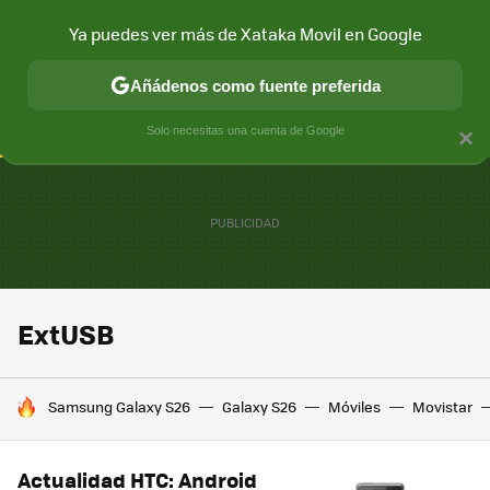
Ya puedes ver más de Xataka Movil en Google
CONECTIVIDAD
MÓVIL Y SOCIEDAD
APLICACIONES
COM
Añádenos como fuente preferida
Solo necesitas una cuenta de Google
×
ExtUSB
HOY SE HABLA DE
Samsung Galaxy S26
Galaxy S26
Móviles
Movistar
Actualidad HTC: Android