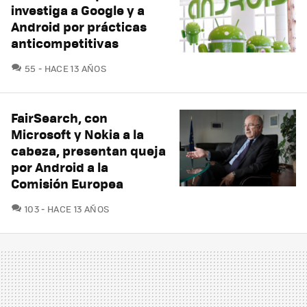
investiga a Google y a
Android por prácticas
anticompetitivas
COMENTARIOS
55
HACE 13 AÑOS
FairSearch, con
Microsoft y Nokia a la
cabeza, presentan queja
por Android a la
Comisión Europea
COMENTARIOS
103
HACE 13 AÑOS