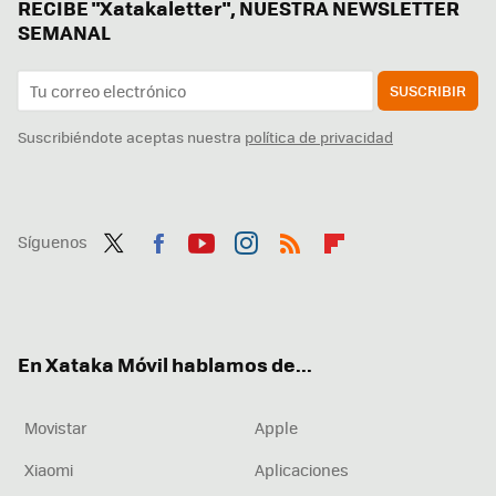
RECIBE "Xatakaletter", NUESTRA NEWSLETTER
SEMANAL
SUSCRIBIR
Suscribiéndote aceptas nuestra
política de privacidad
Síguenos
Twit
Fac
You
Inst
RSS
Flip
ter
ebo
tub
agr
boa
ok
e
am
rd
En Xataka Móvil hablamos de...
Movistar
Apple
Xiaomi
Aplicaciones