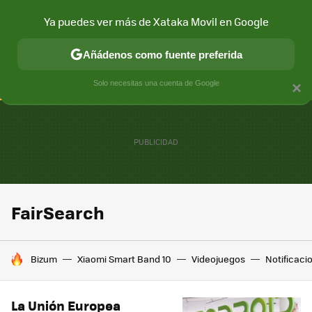
Ya puedes ver más de Xataka Movil en Google
CONECTIVIDAD
MÓVIL Y SOCIEDAD
APLICACIONES
COM
Añádenos como fuente preferida
Solo necesitas una cuenta de Google
×
FairSearch
HOY SE HABLA DE
Bizum
Xiaomi Smart Band 10
Videojuegos
Notificaci
La Unión Europea