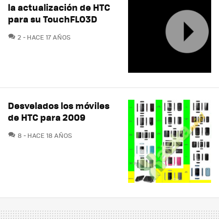
la actualización de HTC
para su TouchFLO3D
COMENTARIOS
2
HACE 17 AÑOS
Desvelados los móviles
de HTC para 2009
COMENTARIOS
8
HACE 18 AÑOS