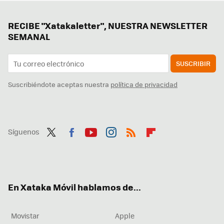
RECIBE "Xatakaletter", NUESTRA NEWSLETTER
SEMANAL
SUSCRIBIR
Suscribiéndote aceptas nuestra
política de privacidad
Síguenos
Twit
Fac
You
Inst
RSS
Flip
ter
ebo
tub
agr
boa
ok
e
am
rd
En Xataka Móvil hablamos de...
Movistar
Apple