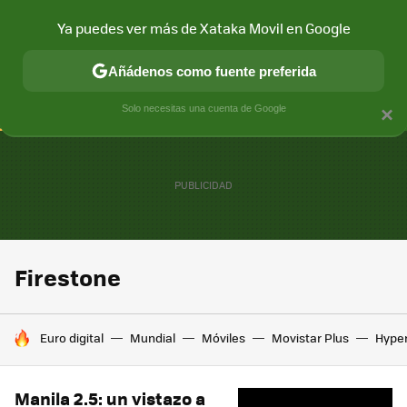
Ya puedes ver más de Xataka Movil en Google
CONECTIVIDAD
MÓVIL Y SOCIEDAD
APLICACIONES
COM
Añádenos como fuente preferida
Solo necesitas una cuenta de Google
×
Firestone
HOY SE HABLA DE
Euro digital
Mundial
Móviles
Movistar Plus
Hype
Manila 2.5: un vistazo a