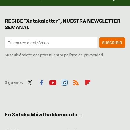
RECIBE "Xatakaletter", NUESTRA NEWSLETTER
SEMANAL
SUSCRIBIR
Suscribiéndote aceptas nuestra
política de privacidad
Síguenos
Twit
Fac
You
Inst
RSS
Flip
ter
ebo
tub
agr
boa
ok
e
am
rd
En Xataka Móvil hablamos de...