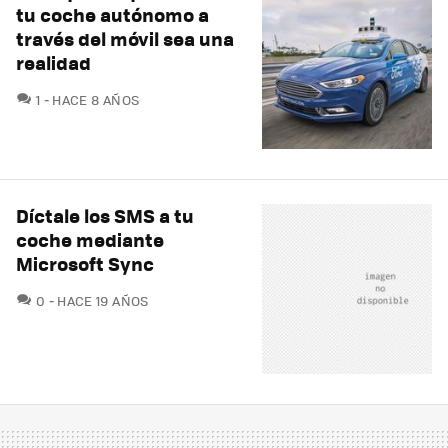
tu coche autónomo a
través del móvil sea una
realidad
COMENTARIOS
1
HACE 8 AÑOS
Díctale los SMS a tu
coche mediante
Microsoft Sync
COMENTARIOS
0
HACE 19 AÑOS