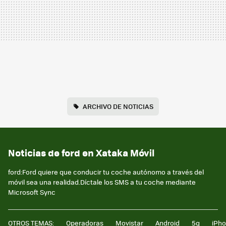
ARCHIVO DE NOTICIAS
Noticias de ford en Xataka Móvil
ford:Ford quiere que conducir tu coche autónomo a través del
móvil sea una realidad.Díctale los SMS a tu coche mediante
Microsoft Sync
OTROS TEMAS:
Operadoras
Movistar
Android
5g
iPh