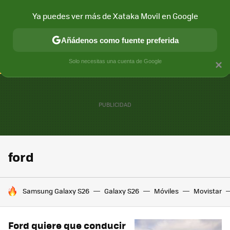
Ya puedes ver más de Xataka Movil en Google
CONECTIVIDAD
MÓVIL Y SOCIEDAD
APLICACIONES
COM
Añádenos como fuente preferida
Solo necesitas una cuenta de Google
×
ford
HOY SE HABLA DE
Samsung Galaxy S26
Galaxy S26
Móviles
Movistar
Ford quiere que conducir