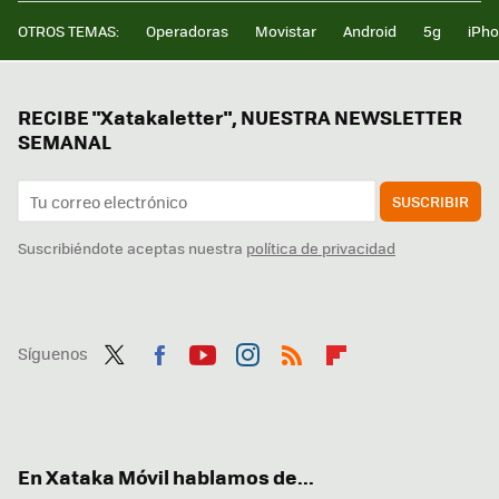
OTROS TEMAS:
Operadoras
Movistar
Android
5g
iPh
RECIBE "Xatakaletter", NUESTRA NEWSLETTER
SEMANAL
SUSCRIBIR
Suscribiéndote aceptas nuestra
política de privacidad
Síguenos
Twit
Fac
You
Inst
RSS
Flip
ter
ebo
tub
agr
boa
ok
e
am
rd
En Xataka Móvil hablamos de...