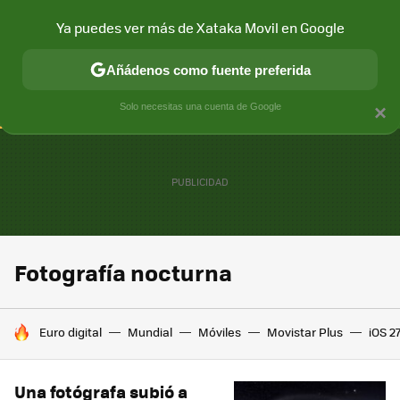
Ya puedes ver más de Xataka Movil en Google
CONECTIVIDAD
MÓVIL Y SOCIEDAD
APLICACIONES
COM
Añádenos como fuente preferida
Solo necesitas una cuenta de Google
×
Fotografía nocturna
HOY SE HABLA DE
Euro digital
Mundial
Móviles
Movistar Plus
iOS 2
Una fotógrafa subió a