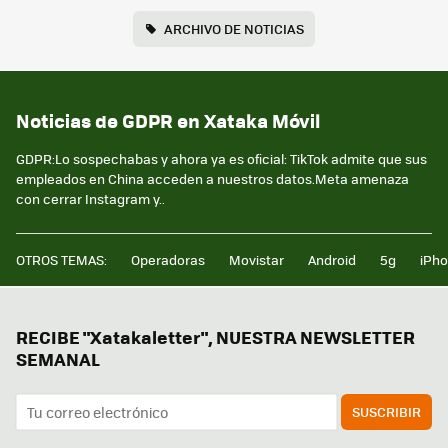
ARCHIVO DE NOTICIAS
Noticias de GDPR en Xataka Móvil
GDPR:Lo sospechabas y ahora ya es oficial: TikTok admite que sus
empleados en China acceden a nuestros datos.Meta amenaza
con cerrar Instagram y..
OTROS TEMAS:
Operadoras
Movistar
Android
5g
iPh
RECIBE "Xatakaletter", NUESTRA NEWSLETTER
SEMANAL
SUSCRIBIR