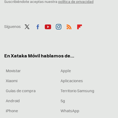
Suscribiéndote aceptas nuestra
política de privacidad
Síguenos
Twit
Fac
You
Inst
RSS
Flip
ter
ebo
tub
agr
boa
ok
e
am
rd
En Xataka Móvil hablamos de...
Movistar
Apple
Xiaomi
Aplicaciones
Guías de compra
Territorio Samsung
Android
5g
iPhone
WhatsApp