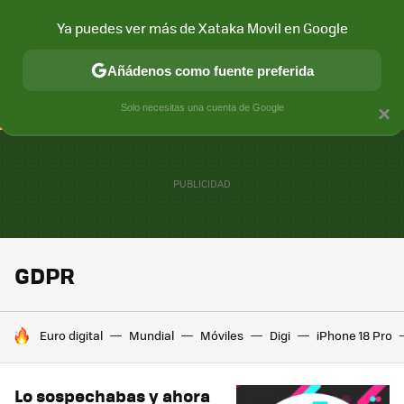
Ya puedes ver más de Xataka Movil en Google
CONECTIVIDAD
MÓVIL Y SOCIEDAD
APLICACIONES
COM
Añádenos como fuente preferida
Solo necesitas una cuenta de Google
×
GDPR
HOY SE HABLA DE
Euro digital
Mundial
Móviles
Digi
iPhone 18 Pro
Lo sospechabas y ahora