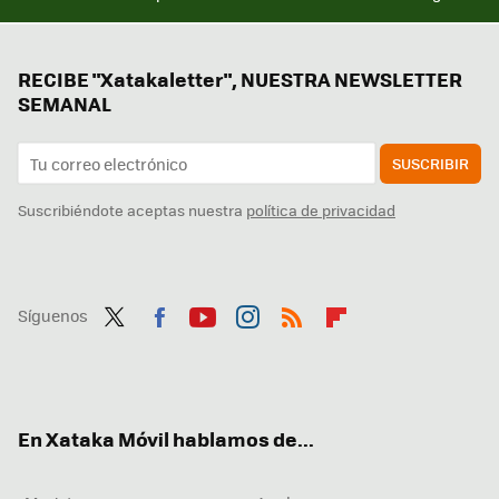
RECIBE "Xatakaletter", NUESTRA NEWSLETTER
SEMANAL
SUSCRIBIR
Suscribiéndote aceptas nuestra
política de privacidad
Síguenos
Twit
Fac
You
Inst
RSS
Flip
ter
ebo
tub
agr
boa
ok
e
am
rd
En Xataka Móvil hablamos de...