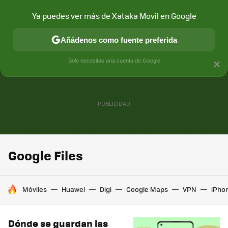
Ya puedes ver más de Xataka Movil en Google
MENÚ
NUEVO
Añádenos como fuente preferida
CONECTIVIDAD
MÓVIL Y SOCIEDAD
APLICACIONES
COM
Solo necesitas una cuenta de Google
×
Google Files
HOY SE HABLA DE
Móviles
Huawei
Digi
Google Maps
VPN
iPhon
Dónde se guardan las