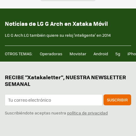
Noticias de LG G Arch en Xataka Móvil
LG G Arch:LG también quiere su reloj 'inteligente' en 2014
OTROS TEMAS:
Operadoras
Movistar
Android
5g
iPh
RECIBE "Xatakaletter", NUESTRA NEWSLETTER
SEMANAL
SUSCRIBIR
Suscribiéndote aceptas nuestra
política de privacidad