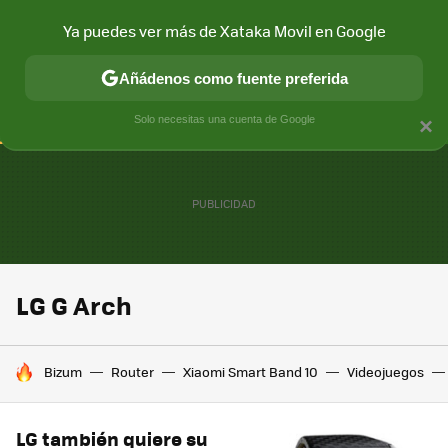
Ya puedes ver más de Xataka Movil en Google
CONECTIVIDAD
MÓVIL Y SOCIEDAD
APLICACIONES
COM
Añádenos como fuente preferida
Solo necesitas una cuenta de Google
×
LG G Arch
HOY SE HABLA DE
Bizum
Router
Xiaomi Smart Band 10
Videojuegos
LG también quiere su