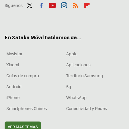
Síguenos
Twit
Fac
You
Inst
RSS
Flip
ter
ebo
tub
agr
boa
ok
e
am
rd
En Xataka Móvil hablamos de...
Movistar
Apple
Xiaomi
Aplicaciones
Guías de compra
Territorio Samsung
Android
5g
iPhone
WhatsApp
Smartphones Chinos
Conectividad y Redes
VER MÁS TEMAS