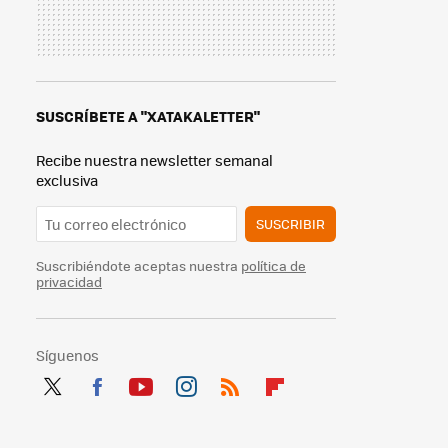
SUSCRÍBETE A "XATAKALETTER"
Recibe nuestra newsletter semanal
exclusiva
SUSCRIBIR
Suscribiéndote aceptas nuestra
política de
privacidad
Síguenos
Twit
Fac
You
Inst
RSS
Flip
ter
ebo
tub
agr
boa