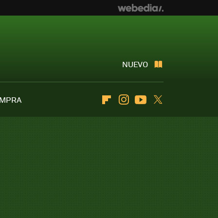
NUEVO
OMPRA
Flipboard
Instagram
Youtube
Twitter