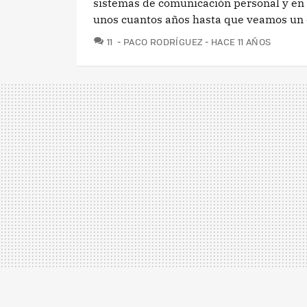
sistemas de comunicación personal y en 
unos cuantos años hasta que veamos un d
COMENTARIOS
11
PACO RODRÍGUEZ
HACE 11 AÑOS