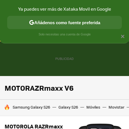
Ya puedes ver más de Xataka Movil en Google
CONECTIVIDAD
MÓVIL Y SOCIEDAD
APLICACIONES
COM
Añádenos como fuente preferida
Solo necesitas una cuenta de Google
×
MOTORAZRmaxx V6
HOY SE HABLA DE
Samsung Galaxy S26
Galaxy S26
Móviles
Movistar
MOTOROLA RAZRmaxx