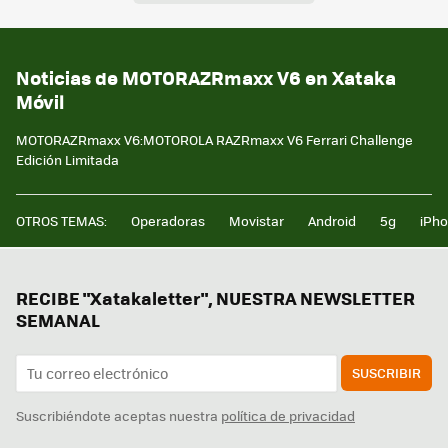
Noticias de MOTORAZRmaxx V6 en Xataka
Móvil
MOTORAZRmaxx V6:MOTOROLA RAZRmaxx V6 Ferrari Challenge
Edición Limitada
OTROS TEMAS:
Operadoras
Movistar
Android
5g
iPh
RECIBE "Xatakaletter", NUESTRA NEWSLETTER
SEMANAL
SUSCRIBIR
Suscribiéndote aceptas nuestra
política de privacidad