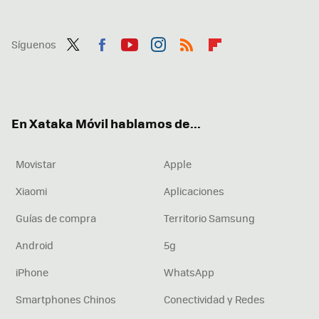
Síguenos
Twit
Fac
You
Inst
RSS
Flip
ter
ebo
tub
agr
boa
ok
e
am
rd
En Xataka Móvil hablamos de...
Movistar
Apple
Xiaomi
Aplicaciones
Guías de compra
Territorio Samsung
Android
5g
iPhone
WhatsApp
Smartphones Chinos
Conectividad y Redes