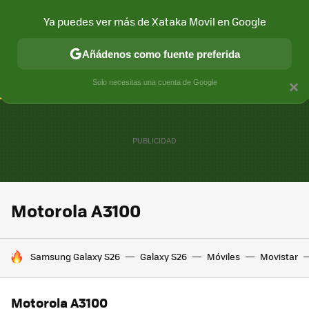
Ya puedes ver más de Xataka Movil en Google
CONECTIVIDAD
MÓVIL Y SOCIEDAD
APLICACIONES
COM
Añádenos como fuente preferida
Solo necesitas una cuenta de Google
×
Motorola A3100
HOY SE HABLA DE
Samsung Galaxy S26
Galaxy S26
Móviles
Movistar
Motorola A3100