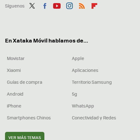
Síguenos
Twit
Fac
You
Inst
RSS
Flip
ter
ebo
tub
agr
boa
ok
e
am
rd
En Xataka Móvil hablamos de...
Movistar
Apple
Xiaomi
Aplicaciones
Guías de compra
Territorio Samsung
Android
5g
iPhone
WhatsApp
Smartphones Chinos
Conectividad y Redes
VER MÁS TEMAS