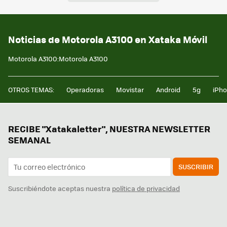
Noticias de Motorola A3100 en Xataka Móvil
Motorola A3100:Motorola A3100
OTROS TEMAS:
Operadoras
Movistar
Android
5g
iPh
RECIBE "Xatakaletter", NUESTRA NEWSLETTER
SEMANAL
SUSCRIBIR
Suscribiéndote aceptas nuestra
política de privacidad