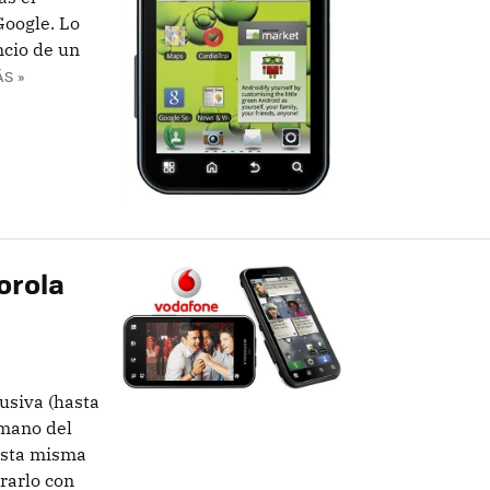
Google. Lo
ncio de un
S »
orola
usiva (hasta
 mano del
 esta misma
rarlo con