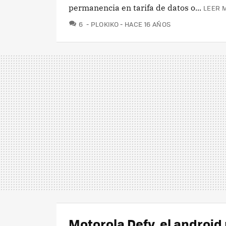
permanencia en tarifa de datos o...
LEER 
COMENTARIOS
6
PLOKIKO
HACE 16 AÑOS
Motorola Defy, el android