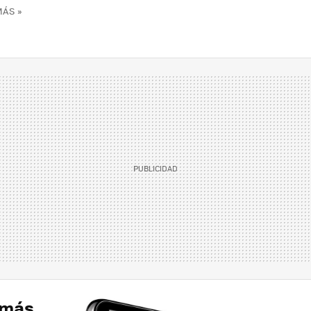
MÁS »
 más