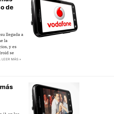
no de
su llegada a
e la
ios, y es
droid se
.
LEER MÁS »
d más