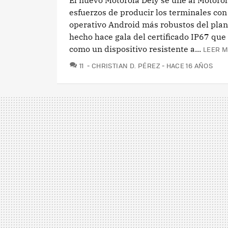
El nuevo Motorola Defy se une al Motorola
esfuerzos de producir los terminales con
operativo Android más robustos del plan
hecho hace gala del certificado IP67 que
como un dispositivo resistente a...
LEER M
COMENTARIOS
11
CHRISTIAN D. PÉREZ
HACE 16 AÑOS