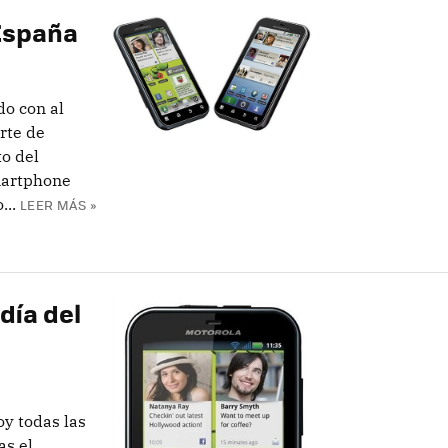
 España
do con al
rte de
o del
martphone
...
LEER MÁS »
día del
oy todas las
as el