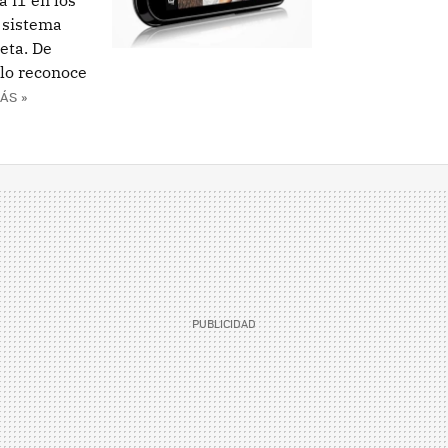
 i1 en los
 sistema
eta. De
 lo reconoce
ÁS »