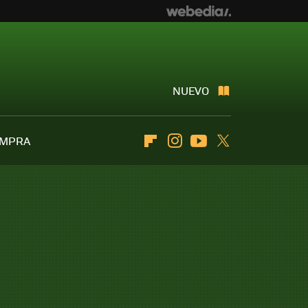
NUEVO
OMPRA
Flipboard
Instagram
Youtube
Twitter