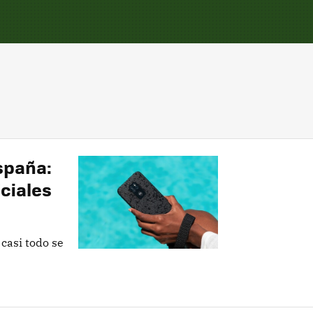
España:
iciales
casi todo se