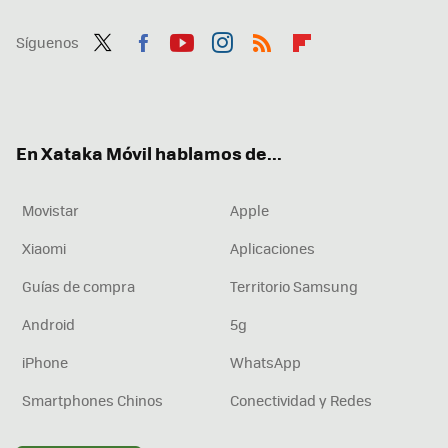
Síguenos
Twit
Fac
You
Inst
RSS
Flip
ter
ebo
tub
agr
boa
ok
e
am
rd
En Xataka Móvil hablamos de...
Movistar
Apple
Xiaomi
Aplicaciones
Guías de compra
Territorio Samsung
Android
5g
iPhone
WhatsApp
Smartphones Chinos
Conectividad y Redes