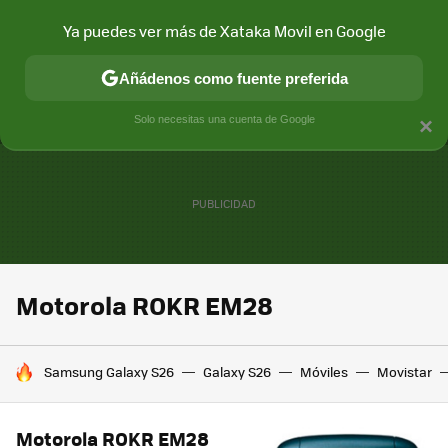
Ya puedes ver más de Xataka Movil en Google
MENÚ
NUEVO
Añádenos como fuente preferida
CONECTIVIDAD
MÓVIL Y SOCIEDAD
APLICACIONES
COM
Solo necesitas una cuenta de Google
×
Motorola ROKR EM28
HOY SE HABLA DE
Samsung Galaxy S26
Galaxy S26
Móviles
Movistar
Motorola ROKR EM28