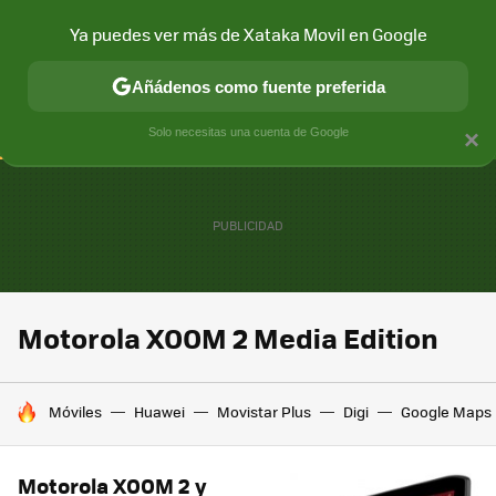
Ya puedes ver más de Xataka Movil en Google
CONECTIVIDAD
MÓVIL Y SOCIEDAD
APLICACIONES
COM
Añádenos como fuente preferida
Solo necesitas una cuenta de Google
×
Motorola XOOM 2 Media Edition
HOY SE HABLA DE
Móviles
Huawei
Movistar Plus
Digi
Google Maps
Motorola XOOM 2 y