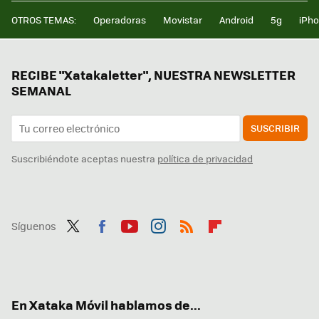
OTROS TEMAS:
Operadoras
Movistar
Android
5g
iPh
RECIBE "Xatakaletter", NUESTRA NEWSLETTER
SEMANAL
SUSCRIBIR
Suscribiéndote aceptas nuestra
política de privacidad
Síguenos
Twit
Fac
You
Inst
RSS
Flip
ter
ebo
tub
agr
boa
ok
e
am
rd
En Xataka Móvil hablamos de...