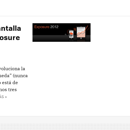
ntalla
posure
voluciona la
rueda” (nunca
o está de
nos tres
ÁS »