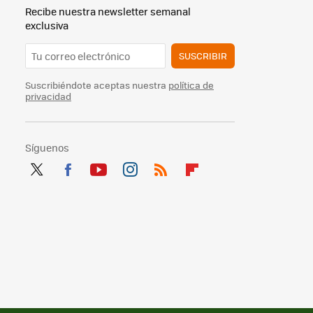
Recibe nuestra newsletter semanal
exclusiva
SUSCRIBIR
Suscribiéndote aceptas nuestra
política de
privacidad
Síguenos
Twit
Fac
You
Inst
RSS
Flip
ter
ebo
tub
agr
boa
ok
e
am
rd