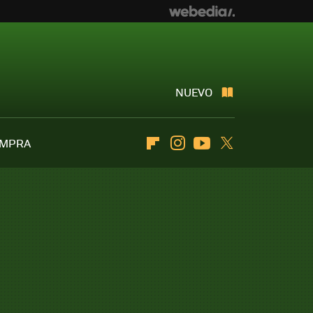
NUEVO
OMPRA
Flipboard
Instagram
Youtube
Twitter