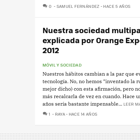
COMENTARIOS
0
SAMUEL FERNÁNDEZ
HACE 5 AÑOS
Nuestra sociedad multipa
explicada por Orange Ex
2012
MÓVIL Y SOCIEDAD
Nuestros hábitos cambian a la par que e
tecnología. No, no hemos “inventado la 
mejor dicho) con esta afirmación, pero n
más recalcarla de vez en cuando. Hace u
años sería bastante impensable...
LEER M
COMENTARIOS
1
RAYA
HACE 14 AÑOS