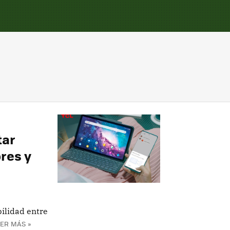
tar
res y
ilidad entre
ER MÁS »