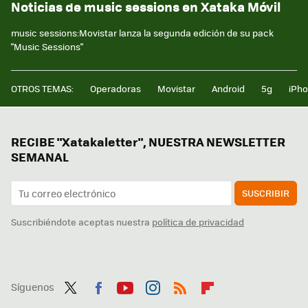
Noticias de music sessions en Xataka Móvil
music sessions:Movistar lanza la segunda edición de su pack
"Music Sessions"
OTROS TEMAS:
Operadoras
Movistar
Android
5g
iPh
RECIBE "Xatakaletter", NUESTRA NEWSLETTER
SEMANAL
SUSCRIBIR
Suscribiéndote aceptas nuestra
política de privacidad
Síguenos
Twit
Fac
You
Inst
RSS
Flip