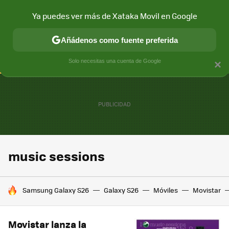
Ya puedes ver más de Xataka Movil en Google
CONECTIVIDAD
MÓVIL Y SOCIEDAD
APLICACIONES
COM
Añádenos como fuente preferida
Solo necesitas una cuenta de Google
×
music sessions
HOY SE HABLA DE
Samsung Galaxy S26
Galaxy S26
Móviles
Movistar
Movistar lanza la