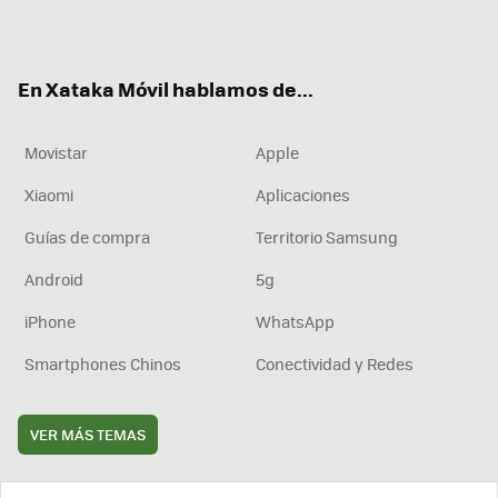
ter
ebo
tub
agr
boa
ok
e
am
rd
En Xataka Móvil hablamos de...
Movistar
Apple
Xiaomi
Aplicaciones
Guías de compra
Territorio Samsung
Android
5g
iPhone
WhatsApp
Smartphones Chinos
Conectividad y Redes
VER MÁS TEMAS