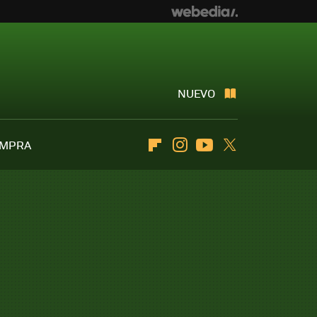
NUEVO
OMPRA
Flipboard
Instagram
Youtube
Twitter