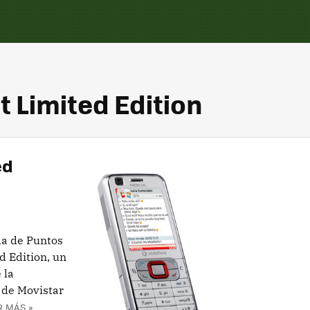
t Limited Edition
ed
da de Puntos
d Edition, un
 la
a de Movistar
R MÁS »