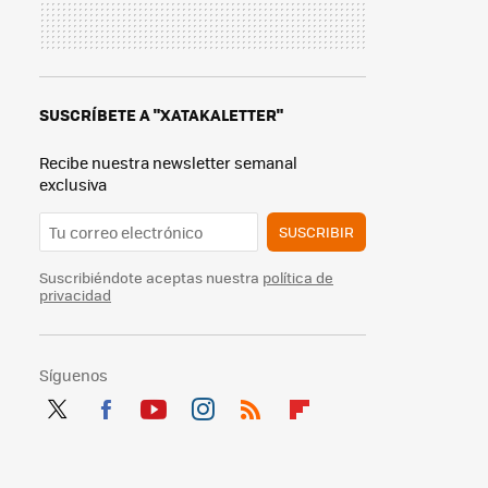
SUSCRÍBETE A "XATAKALETTER"
Recibe nuestra newsletter semanal
exclusiva
SUSCRIBIR
Suscribiéndote aceptas nuestra
política de
privacidad
Síguenos
Twit
Fac
You
Inst
RSS
Flip
ter
ebo
tub
agr
boa