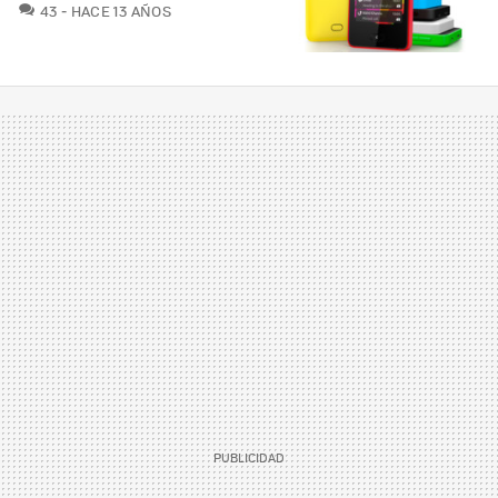
COMENTARIOS
43
HACE 13 AÑOS