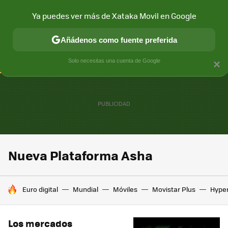
Ya puedes ver más de Xataka Movil en Google
CONECTIVIDAD
MÓVIL Y SOCIEDAD
APLICACIONES
COM
Añádenos como fuente preferida
Solo necesitas una cuenta de Google
×
Nueva Plataforma Asha
HOY SE HABLA DE
Euro digital
Mundial
Móviles
Movistar Plus
Hype
Los mercados