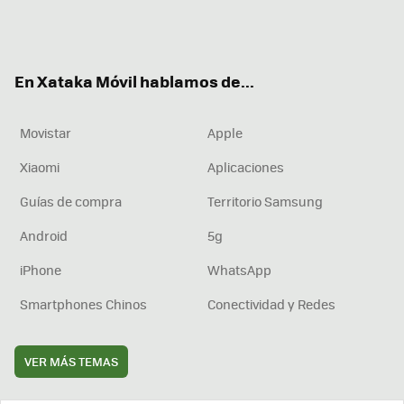
Twit
Fac
You
Inst
RSS
Flip
ter
ebo
tub
agr
boa
ok
e
am
rd
En Xataka Móvil hablamos de...
Movistar
Apple
Xiaomi
Aplicaciones
Guías de compra
Territorio Samsung
Android
5g
iPhone
WhatsApp
Smartphones Chinos
Conectividad y Redes
VER MÁS TEMAS