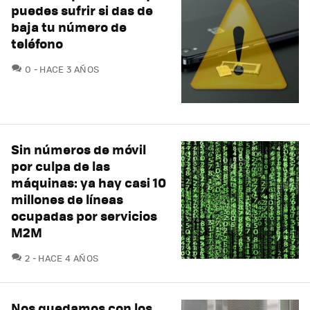
puedes sufrir si das de
baja tu número de
teléfono
COMENTARIOS
0
HACE 3 AÑOS
Sin números de móvil
por culpa de las
máquinas: ya hay casi 10
millones de líneas
ocupadas por servicios
M2M
COMENTARIOS
2
HACE 4 AÑOS
Nos quedamos con los