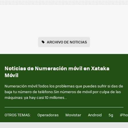
ARCHIVO DE NOTICIAS
Noticias de Numeración móvil en Xataka
Móvil
Numeración móvil:Todos los problemas que puedes sufrir si das de
baja tu número de teléfono.Sin números de móvil por culpa de las
máquinas: ya hay casi 10 millones...
OTROS TEMAS:
Operadoras
Movistar
Android
5g
iPh