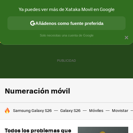
Ya puedes ver más de Xataka Movil en Google
CONECTIVIDAD
MÓVIL Y SOCIEDAD
APLICACIONES
COM
Añádenos como fuente preferida
Solo necesitas una cuenta de Google
×
Numeración móvil
HOY SE HABLA DE
Samsung Galaxy S26
Galaxy S26
Móviles
Movistar
Todos los problemas que