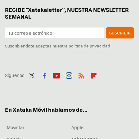
RECIBE "Xatakaletter", NUESTRA NEWSLETTER
SEMANAL
SUSCRIBIR
Suscribiéndote aceptas nuestra
política de privacidad
Síguenos
Twit
Fac
You
Inst
RSS
Flip
ter
ebo
tub
agr
boa
ok
e
am
rd
En Xataka Móvil hablamos de...
Movistar
Apple