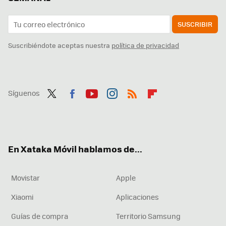
SUSCRIBIR
Suscribiéndote aceptas nuestra
política de privacidad
Síguenos
Twit
Fac
You
Inst
RSS
Flip
ter
ebo
tub
agr
boa
ok
e
am
rd
En Xataka Móvil hablamos de...
Movistar
Apple
Xiaomi
Aplicaciones
Guías de compra
Territorio Samsung