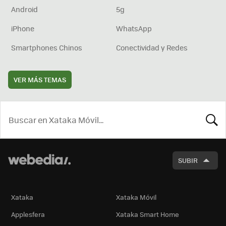
Android
5g
iPhone
WhatsApp
Smartphones Chinos
Conectividad y Redes
VER MÁS TEMAS
BUSCA
SUBIR
Xataka
Xataka Móvil
Applesfera
Xataka Smart Home