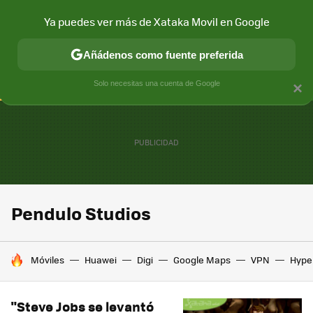
Ya puedes ver más de Xataka Movil en Google
CONECTIVIDAD
MÓVIL Y SOCIEDAD
APLICACIONES
COM
Añádenos como fuente preferida
Solo necesitas una cuenta de Google
×
Pendulo Studios
HOY SE HABLA DE
Móviles
Huawei
Digi
Google Maps
VPN
Hype
"Steve Jobs se levantó