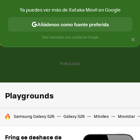
Ya puedes ver más de Xataka Movil en Google
CONECTIVIDAD
MÓVIL Y SOCIEDAD
APLICACIONES
COM
Añádenos como fuente preferida
Solo necesitas una cuenta de Google
×
Playgrounds
HOY SE HABLA DE
Samsung Galaxy S26
Galaxy S26
Móviles
Movistar
Fring se deshace de