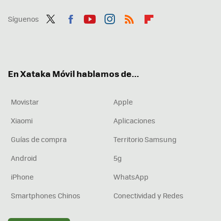
Síguenos
Twit
Fac
You
Inst
RSS
Flip
ter
ebo
tub
agr
boa
ok
e
am
rd
En Xataka Móvil hablamos de...
Movistar
Apple
Xiaomi
Aplicaciones
Guías de compra
Territorio Samsung
Android
5g
iPhone
WhatsApp
Smartphones Chinos
Conectividad y Redes