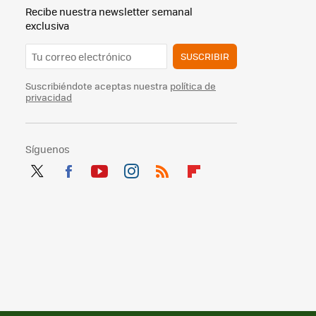
Recibe nuestra newsletter semanal
exclusiva
SUSCRIBIR
Suscribiéndote aceptas nuestra
política de
privacidad
Síguenos
Twit
Fac
You
Inst
RSS
Flip
ter
ebo
tub
agr
boa
ok
e
am
rd