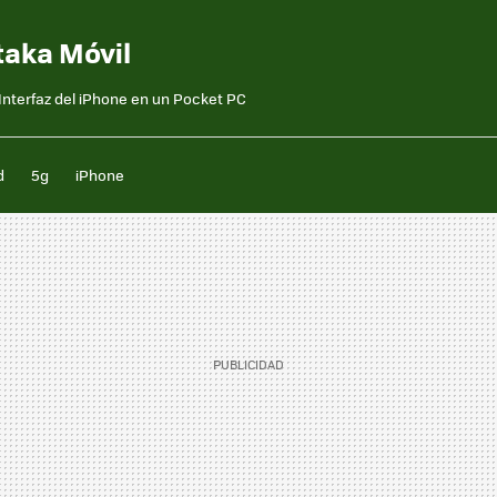
taka Móvil
nterfaz del iPhone en un Pocket PC
d
5g
iPhone