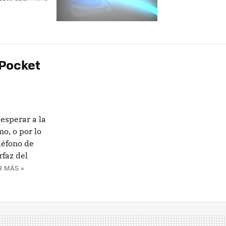
 Pocket
esperar a la
o, o por lo
léfono de
rfaz del
R MÁS »