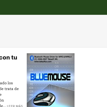
con tu
ado los
Se trata de
e
ón
e...
LEER MÁS