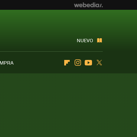
NUEVO
OMPRA
Flipboard
Instagram
Youtube
Twitter