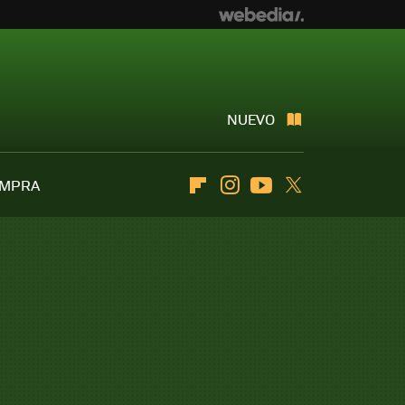
NUEVO
OMPRA
Flipboard
Instagram
Youtube
Twitter