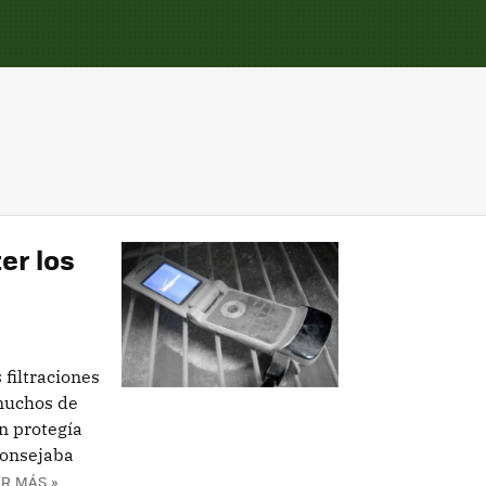
er los
 filtraciones
muchos de
n protegía
consejaba
R MÁS »