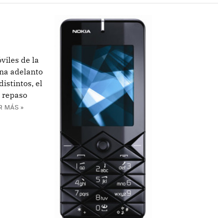
viles de la
na adelanto
istintos, el
n repaso
R MÁS »