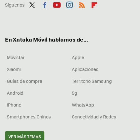
Síguenos
Twit
Fac
You
Inst
RSS
Flip
ter
ebo
tub
agr
boa
ok
e
am
rd
En Xataka Móvil hablamos de...
Movistar
Apple
Xiaomi
Aplicaciones
Guías de compra
Territorio Samsung
Android
5g
iPhone
WhatsApp
Smartphones Chinos
Conectividad y Redes
VER MÁS TEMAS