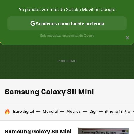
Ya puedes ver más de Xataka Movil en Google
CONECTIVIDAD
MÓVIL Y SOCIEDAD
APLICACIONES
COM
Añádenos como fuente preferida
Solo necesitas una cuenta de Google
×
Samsung Galaxy SII Mini
HOY SE HABLA DE
Euro digital
Mundial
Móviles
Digi
iPhone 18 Pro
Samsung Galaxy SII Mini