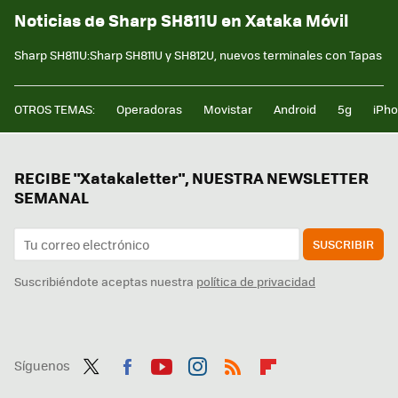
Noticias de Sharp SH811U en Xataka Móvil
Sharp SH811U:Sharp SH811U y SH812U, nuevos terminales con Tapas
OTROS TEMAS:
Operadoras
Movistar
Android
5g
iPh
RECIBE "Xatakaletter", NUESTRA NEWSLETTER
SEMANAL
SUSCRIBIR
Suscribiéndote aceptas nuestra
política de privacidad
Síguenos
Twit
Fac
You
Inst
RSS
Flip