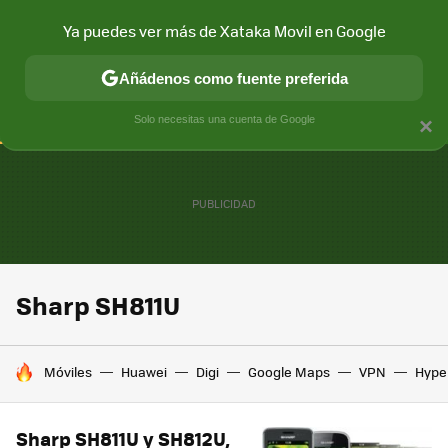
Ya puedes ver más de Xataka Movil en Google
CONECTIVIDAD
MÓVIL Y SOCIEDAD
APLICACIONES
COM
Añádenos como fuente preferida
Solo necesitas una cuenta de Google
×
Sharp SH811U
HOY SE HABLA DE
Móviles
Huawei
Digi
Google Maps
VPN
Hype
Sharp SH811U y SH812U,