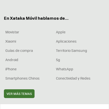
ter
ebo
tub
agr
boa
ok
e
am
rd
En Xataka Móvil hablamos de...
Movistar
Apple
Xiaomi
Aplicaciones
Guías de compra
Territorio Samsung
Android
5g
iPhone
WhatsApp
Smartphones Chinos
Conectividad y Redes
VER MÁS TEMAS