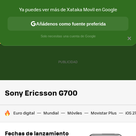
Ya puedes ver más de Xataka Movil en Google
CONECTIVIDAD
MÓVIL Y SOCIEDAD
APLICACIONES
COM
Añádenos como fuente preferida
Solo necesitas una cuenta de Google
×
Sony Ericsson G700
HOY SE HABLA DE
Euro digital
Mundial
Móviles
Movistar Plus
iOS 2
Fechas de lanzamiento