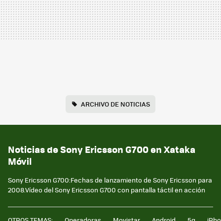
ARCHIVO DE NOTICIAS
Noticias de Sony Ericsson G700 en Xataka
Móvil
Sony Ericsson G700:Fechas de lanzamiento de Sony Ericsson para
2008.Vídeo del Sony Ericsson G700 con pantalla táctil en acción
OTROS TEMAS:
Operadoras
Movistar
Android
5g
iPh