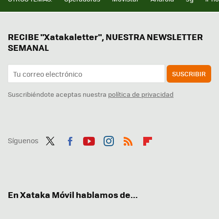
RECIBE "Xatakaletter", NUESTRA NEWSLETTER
SEMANAL
SUSCRIBIR
Suscribiéndote aceptas nuestra
política de privacidad
Síguenos
Twit
Fac
You
Inst
RSS
Flip
ter
ebo
tub
agr
boa
ok
e
am
rd
En Xataka Móvil hablamos de...