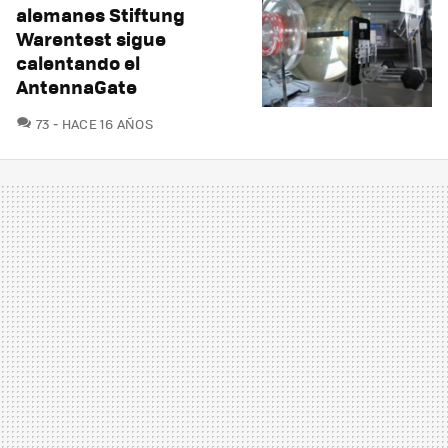
alemanes Stiftung
Warentest sigue
calentando el
AntennaGate
COMENTARIOS
73
HACE 16 AÑOS