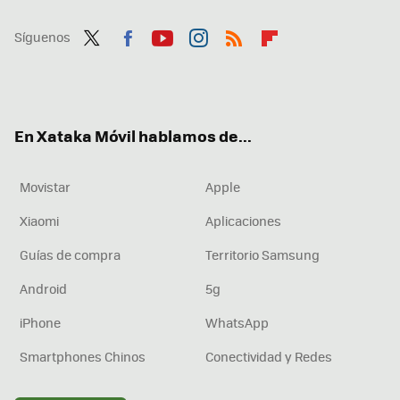
Síguenos
Twit
Fac
You
Inst
RSS
Flip
ter
ebo
tub
agr
boa
ok
e
am
rd
En Xataka Móvil hablamos de...
Movistar
Apple
Xiaomi
Aplicaciones
Guías de compra
Territorio Samsung
Android
5g
iPhone
WhatsApp
Smartphones Chinos
Conectividad y Redes