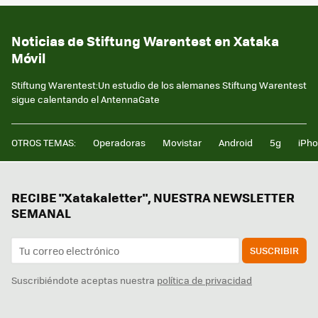
Noticias de Stiftung Warentest en Xataka
Móvil
Stiftung Warentest:Un estudio de los alemanes Stiftung Warentest
sigue calentando el AntennaGate
OTROS TEMAS:
Operadoras
Movistar
Android
5g
iPh
RECIBE "Xatakaletter", NUESTRA NEWSLETTER
SEMANAL
SUSCRIBIR
Suscribiéndote aceptas nuestra
política de privacidad