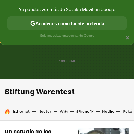
Ya puedes ver más de Xataka Movil en Google
CONECTIVIDAD
MÓVIL Y SOCIEDAD
APLICACIONES
COM
Añádenos como fuente preferida
Solo necesitas una cuenta de Google
×
Stiftung Warentest
HOY SE HABLA DE
Ethernet
Router
WiFi
iPhone 17
Netflix
Poké
Un estudio de los