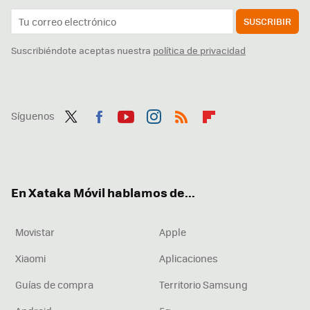
SUSCRIBIR
Suscribiéndote aceptas nuestra
política de privacidad
Síguenos
Twit
Fac
You
Inst
RSS
Flip
ter
ebo
tub
agr
boa
ok
e
am
rd
En Xataka Móvil hablamos de...
Movistar
Apple
Xiaomi
Aplicaciones
Guías de compra
Territorio Samsung