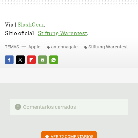
Vía |
SlashGear
.
Sitio oficial |
Stiftung Warentest
.
TEMAS
Apple
antennagate
Stiftung Warentest
FACEBOOK
TWITTER
FLIPBOARD
E-
WHATSAPP
MAIL
Comentarios cerrados
VER
72 COMENTARIOS