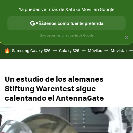
Ya puedes ver más de Xataka Movil en Google
CONECTIVIDAD
MÓVIL Y SOCIEDAD
APLICACIONES
COM
Añádenos como fuente preferida
Solo necesitas una cuenta de Google
×
HOY SE HABLA DE
Samsung Galaxy S26
Galaxy S26
Móviles
Movistar
Un estudio de los alemanes
Stiftung Warentest sigue
calentando el AntennaGate