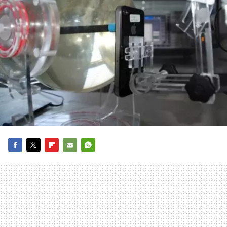
FACEBOOK
TWITTER
FLIPBOARD
E-
WHATSAPP
MAIL