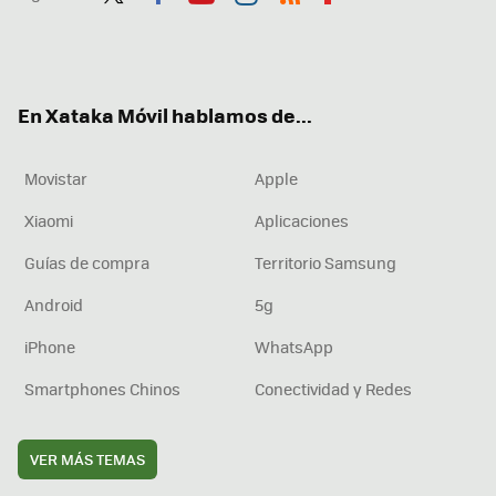
Twit
Fac
You
Inst
RSS
Flip
ter
ebo
tub
agr
boa
ok
e
am
rd
En Xataka Móvil hablamos de...
Movistar
Apple
Xiaomi
Aplicaciones
Guías de compra
Territorio Samsung
Android
5g
iPhone
WhatsApp
Smartphones Chinos
Conectividad y Redes
VER MÁS TEMAS