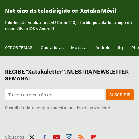
Noticias de teledirigido en Xataka Móvil
teledirigido:Analizamos AR Drone 2.0, el artilugio volador amigo de
dispositivos iOS y Android
OTROS TEMAS:
Operadoras
Movistar
Android
5g
iPh
RECIBE "Xatakaletter", NUESTRA NEWSLETTER
SEMANAL
SUSCRIBIR
Suscribiéndote aceptas nuestra
política de privacidad
Síguenos