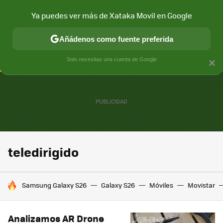
Ya puedes ver más de Xataka Movil en Google
CONECTIVIDAD
MÓVIL Y SOCIEDAD
APLICACIONES
COM
Añádenos como fuente preferida
Solo necesitas una cuenta de Google
×
teledirigido
HOY SE HABLA DE
Samsung Galaxy S26
Galaxy S26
Móviles
Movistar
Analizamos AR Drone