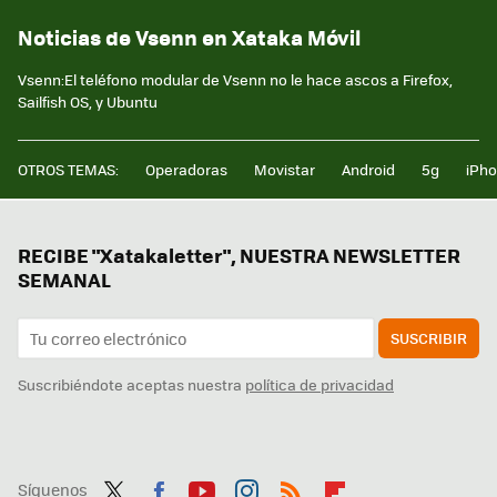
Noticias de Vsenn en Xataka Móvil
Vsenn:El teléfono modular de Vsenn no le hace ascos a Firefox,
Sailfish OS, y Ubuntu
OTROS TEMAS:
Operadoras
Movistar
Android
5g
iPh
RECIBE "Xatakaletter", NUESTRA NEWSLETTER
SEMANAL
SUSCRIBIR
Suscribiéndote aceptas nuestra
política de privacidad
Síguenos