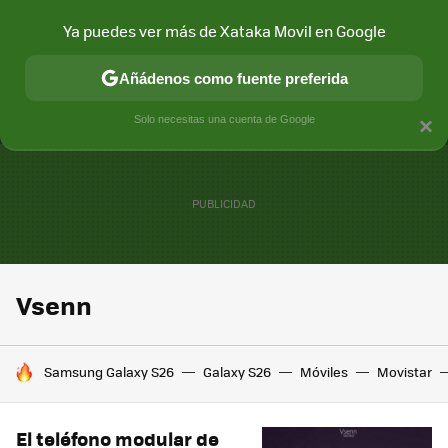
Ya puedes ver más de Xataka Movil en Google
MENÚ
NUEVO
Añádenos como fuente preferida
CONECTIVIDAD
MÓVIL Y SOCIEDAD
APLICACIONES
COM
Solo necesitas una cuenta de Google
×
Vsenn
HOY SE HABLA DE
Samsung Galaxy S26
Galaxy S26
Móviles
Movistar
El teléfono modular de