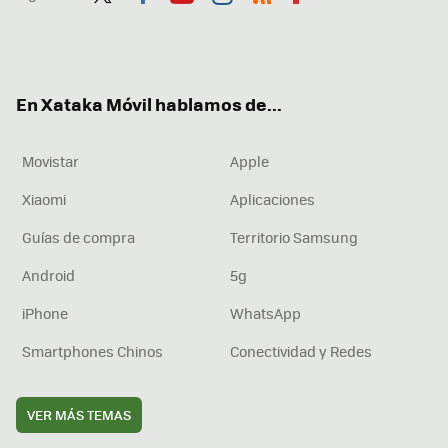
Twit
Fac
You
Inst
RSS
Flip
ter
ebo
tub
agr
boa
ok
e
am
rd
En Xataka Móvil hablamos de...
Movistar
Apple
Xiaomi
Aplicaciones
Guías de compra
Territorio Samsung
Android
5g
iPhone
WhatsApp
Smartphones Chinos
Conectividad y Redes
VER MÁS TEMAS