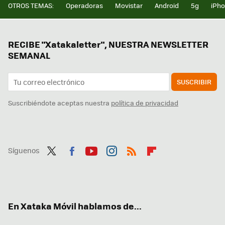
OTROS TEMAS:
Operadoras
Movistar
Android
5g
iPh
RECIBE "Xatakaletter", NUESTRA NEWSLETTER
SEMANAL
SUSCRIBIR
Suscribiéndote aceptas nuestra
política de privacidad
Síguenos
Twit
Fac
You
Inst
RSS
Flip
ter
ebo
tub
agr
boa
ok
e
am
rd
En Xataka Móvil hablamos de...