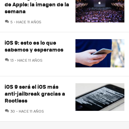
de Apple: la imagen de la
semana
COMENTARIOS
5
HACE 11 AÑOS
iOS 9: esto es lo que
sabemos y esperamos
COMENTARIOS
13
HACE 11 AÑOS
iOS 9 será el iOS más
anti-jailbreak gracias a
Rootless
COMENTARIOS
30
HACE 11 AÑOS