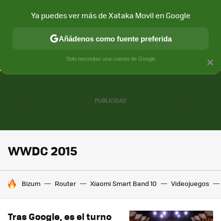
Ya puedes ver más de Xataka Movil en Google
CONECTIVIDAD
MÓVIL Y SOCIEDAD
APLICACIONES
COM
Añádenos como fuente preferida
Solo necesitas una cuenta de Google
×
WWDC 2015
HOY SE HABLA DE
Bizum
Router
Xiaomi Smart Band 10
Videojuegos
Tras Google, es el turno