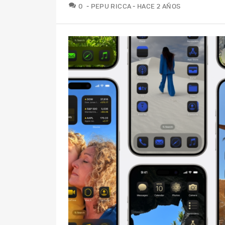
COMENTARIOS
0
PEPU RICCA
HACE 2 AÑOS