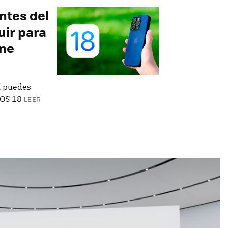
ntes del
uir para
one
í puedes
iOS 18
LEER