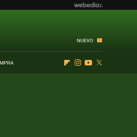
NUEVO
OMPRA
Flipboard
Instagram
Youtube
Twitter