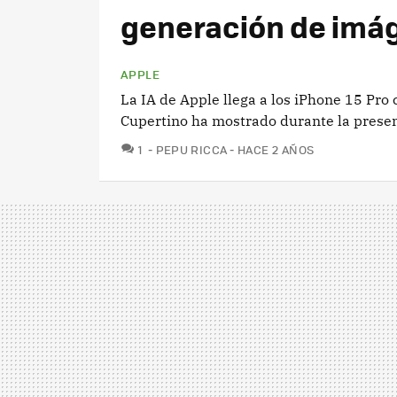
generación de imá
APPLE
La IA de Apple llega a los iPhone 15 Pro 
Cupertino ha mostrado durante la pres
COMENTARIOS
1
PEPU RICCA
HACE 2 AÑOS