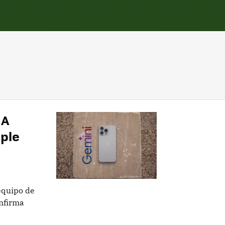
IA
pple
equipo de
onfirma