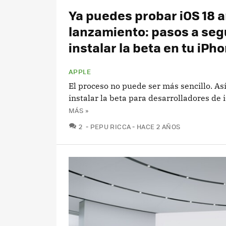
Ya puedes probar iOS 18 a
lanzamiento: pasos a seg
instalar la beta en tu iPh
APPLE
El proceso no puede ser más sencillo. As
instalar la beta para desarrolladores de 
MÁS »
COMENTARIOS
2
PEPU RICCA
HACE 2 AÑOS