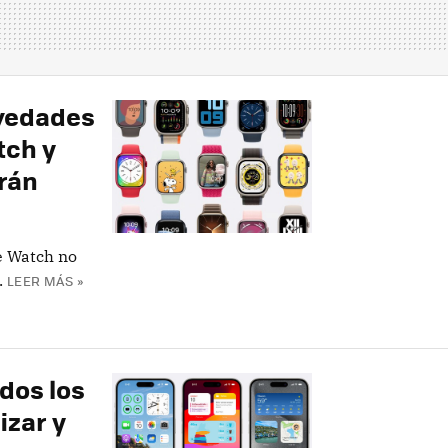
ovedades
tch y
rán
e Watch no
.
LEER MÁS »
odos los
izar y