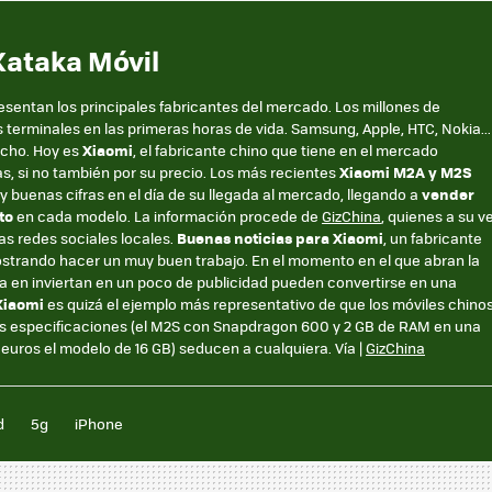
Xataka Móvil
sentan los principales fabricantes del mercado. Los millones de
 terminales en las primeras horas de vida. Samsung, Apple, HTC, Nokia...
echo. Hoy es
Xiaomi
, el fabricante chino que tiene en el mercado
as, si no también por su precio. Los más recientes
Xiaomi M2A y M2S
buenas cifras en el día de su llegada al mercado, llegando a
vender
to
en cada modelo. La información procede de
GizChina
, quienes a su v
tas redes sociales locales.
Buenas noticias para Xiaomi
, un fabricante
strando hacer un muy buen trabajo. En el momento en el que abran la
ta en inviertan en un poco de publicidad pueden convertirse en una
Xiaomi
es quizá el ejemplo más representativo de que los móviles chino
nas especificaciones (el M2S con Snapdragon 600 y 2 GB de RAM en una
 euros el modelo de 16 GB) seducen a cualquiera. Vía |
GizChina
d
5g
iPhone