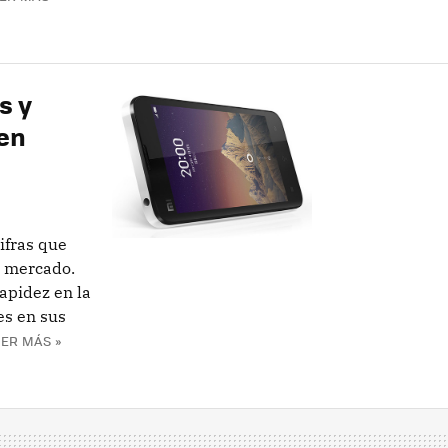
s y
 en
ifras que
l mercado.
apidez en la
es en sus
EER MÁS »