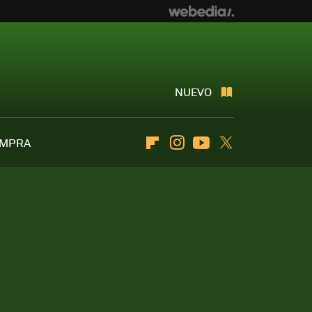
NUEVO
OMPRA
Flipboard
Instagram
Youtube
Twitter