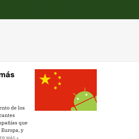
 más
nto de los
cantes
ompañías que
 Europa, y
ER MÁS »