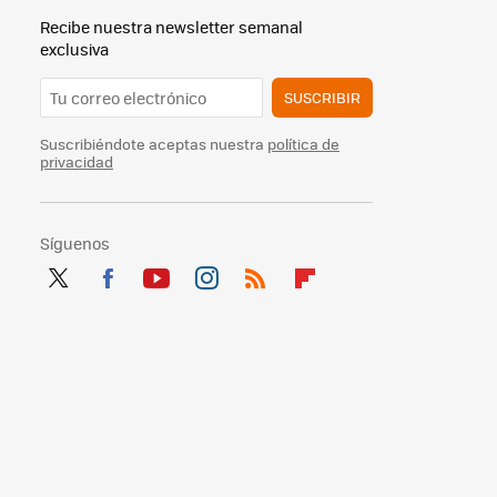
Recibe nuestra newsletter semanal
exclusiva
SUSCRIBIR
Suscribiéndote aceptas nuestra
política de
privacidad
Síguenos
Twit
Fac
You
Inst
RSS
Flip
ter
ebo
tub
agr
boa
ok
e
am
rd