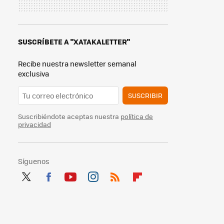
SUSCRÍBETE A "XATAKALETTER"
Recibe nuestra newsletter semanal
exclusiva
SUSCRIBIR
Suscribiéndote aceptas nuestra
política de
privacidad
Síguenos
Twit
Fac
You
Inst
RSS
Flip
ter
ebo
tub
agr
boa
ok
e
am
rd