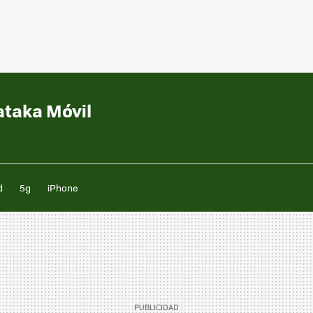
ataka Móvil
d
5g
iPhone