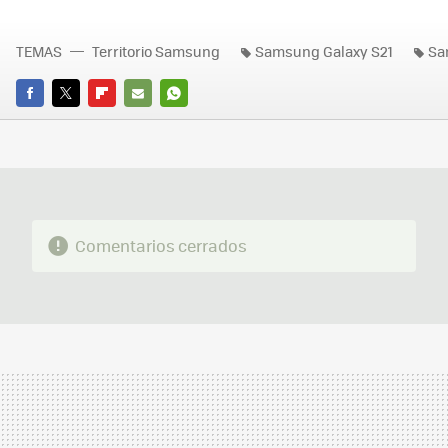
TEMAS
Territorio Samsung
Samsung Galaxy S21
Sa
FACEBOOK
TWITTER
FLIPBOARD
E-
WHATSAPP
MAIL
Comentarios cerrados