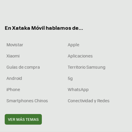
Twit
Fac
You
Inst
RSS
Flip
ter
ebo
tub
agr
boa
ok
e
am
rd
En Xataka Móvil hablamos de...
Movistar
Apple
Xiaomi
Aplicaciones
Guías de compra
Territorio Samsung
Android
5g
iPhone
WhatsApp
Smartphones Chinos
Conectividad y Redes
VER MÁS TEMAS