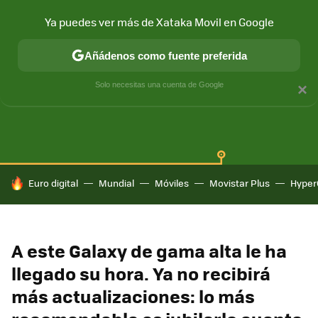
Ya puedes ver más de Xataka Movil en Google
Añádenos como fuente preferida
SAMSUNG GALAXY
ONE UI
GALAXY AI
Solo necesitas una cuenta de Google
×
HOY SE HABLA DE
Euro digital
Mundial
Móviles
Movistar Plus
Hyper
A este Galaxy de gama alta le ha
llegado su hora. Ya no recibirá
más actualizaciones: lo más